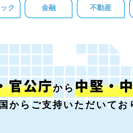
ニック
金融
不動産
・官公庁
中堅・
から
国からご支持いただいてお