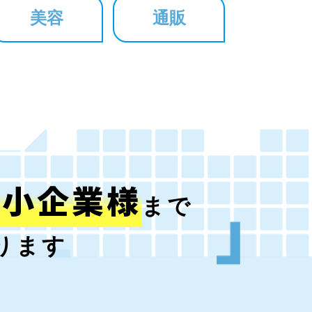
美容
通販
中小企業様
まで
ります